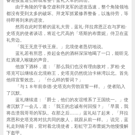
备迎接蓝道公爵或者整个蓝礼大军的回击。
由于角陵的守备空虚和拜龙军的进攻迅速，整个角陵领地
都没有受到太多的破坏。拜龙军抓紧修养整备，以逸待劳，等
待即将到来的进攻。
然而在此时苦桥的蓝礼大营，蓝礼·拜拉席恩正在与罗柏·
史塔克的使者谈话，将近七尺高的「塔斯的布蕾妮」侍卫在蓝
礼旁边。
「我王无意于铁王座。」北境使者恳切地说。
蓝礼若有所思，拎起金色的酒杯深深地喝了一口，能听见
红酒灌入喉咙的声音。
他放下酒杯，道：「那么我们也没有理由敌对，罗柏·史
塔克可以继续在北境称王，史塔克仍然统治卡林湾以北。首先
他得宣誓效忠。」「什么样的誓词？」
「与１８年前奈德·史塔克向劳勃宣誓一样。」使者陷入
了沉默。
蓝礼继续道：「爵士，他们的友谊维系了王国统一。」使
者沉默了一会儿，道：「我王的忠诚有何回报？」「早晨，我
将击溃我哥哥的军队。在那之后……」蓝礼站了起来，「拜拉
席恩和史塔克将对抗共同的敌人，就跟从前一样。」说完，蓝
礼走到镜子前，背对着北境使者，彩虹守卫布蕾妮为他慢慢解
下盔甲。