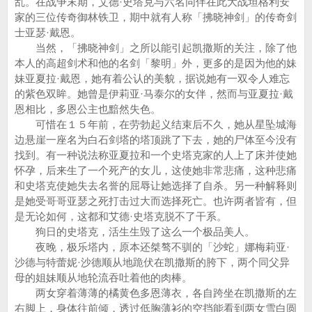
乱。在战争末期，艾德·史塔克与六名同伴在此大战坦格利安
家的三位传奇御林铁卫，期中就有人称「拂晓神剑」的传奇剑
士亚瑟·戴恩。
当然，「拂晓神剑」之所以能引起凯撒斯的关注，除了他
本人的高超剑术和他的名剑「黎明」外，更多的是因为他的妹
妹亚夏拉·戴恩，她有着公认的美貌，据说她有一双令人难忘
的紫色双眸。她曾是伊莉亚·马泰尔的女伴，然而与亚夏拉·戴
恩相比，多恩公主也黯然失色。
可惜在１５年前，在劳勃起义结束后不久，她从星坠城海
边悬崖一座名为白石剑塔的塔顶跳了下去，她的尸体至今没有
找到。有一种说法称亚夏拉和一个史塔克家的人上了床并使她
怀孕，后来生了一个死产的女儿，这使她非常悲痛，这种悲痛
和史塔克使她失去名誉的屈辱让她选择了自杀。另一种解释则
是她受哥哥亚瑟之死打击过大而选择死亡。也许两者皆有，但
是无论如何，这都和艾德·史塔克脱不了干系。
狗日的史塔克，活生生毁了这么一个极品美人。
夜晚，极乐塔内，原本还桀骜不驯的「沙蛇」娜梅莉亚·
沙德与特蕾妮·沙德顺从地跪伏在凯撒斯的胯下，两个同父异
母的姐妹顺从地轮流吞吐着他的肉棒。
两女穿着薄薄的橘黄色多恩薄衣，各自跨坐在凯撒斯的左
右脚上，身体往前倾，透过低胸薄衫的空挡能看到两女雪白圆