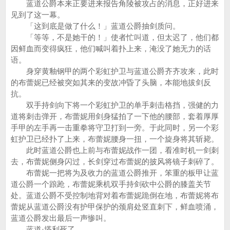
蓝道公爵本来正要进来报告角陵被攻占的消息，正好进来
见到了这一幕。
「这到底是做了什么！」蓝道公爵抽剑质问。
「等等，不是她干的！」使者忙叫道，但太迟了，他们都
因鲜血而变得疯狂，他们喊叫着扑上来，淹没了她无力的话
语。
身穿黄釉钢甲的两个彩虹护卫与蓝道公爵齐齐攻来，此时
的布蕾妮已经被突如其来的变故冲昏了头脑，本能地拔剑反
抗。
双手持剑向下将一个彩虹护卫的单手刺击格挡，强健的力
道将刺击弹开，布蕾妮用剑身猛拍了一下他的腰部，套着厚厚
手甲的左手再一击重拳将守卫打到一旁。于此同时，另一个彩
虹护卫已经扑了上来，布蕾妮腰身一扭，一个旋身将其斩毙。
此时蓝道公爵也上前与布蕾妮战作一团，看准时机一剑刺
去，布蕾妮侧身闪过，长剑穿过布蕾妮的披风将镜子刺碎了。
布蕾妮一把将为及收力的蓝道公爵推开，笨重的板甲让蓝
道公爵一个踉跄，布蕾妮乘机双手持剑砍中公爵的膝盖关节
处。蓝道公爵不受控制地背对着布蕾妮跪倒在地，布蕾妮将布
蕾妮从蓝道公爵没有护甲保护的颈肩处竖直刺下，鲜血喷涌，
蓝道公爵发出最后一声惨叫。
蓝道·塔利死了。