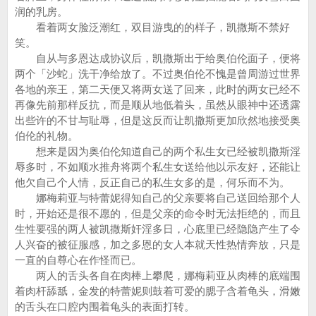
润的乳房。
看着两女脸泛潮红，双目游曳的的样子，凯撒斯不禁好
笑。
自从与多恩达成协议后，凯撒斯出于给奥伯伦面子，便将
两个「沙蛇」洗干净给放了。不过奥伯伦不愧是曾周游过世界
各地的亲王，第二天便又将两女送了回来，此时的两女已经不
再像先前那样反抗，而是顺从地低着头，虽然从眼神中还透露
出些许的不甘与耻辱，但是这反而让凯撒斯更加欣然地接受奥
伯伦的礼物。
想来是因为奥伯伦知道自己的两个私生女已经被凯撒斯淫
辱多时，不如顺水推舟将两个私生女送给他以示友好，还能让
他欠自己个人情，反正自己的私生女多的是，何乐而不为。
娜梅莉亚与特蕾妮得知自己的父亲要将自己送回给那个人
时，开始还是很不愿的，但是父亲的命令时无法拒绝的，而且
生性要强的两人被凯撒斯奸淫多日，心底里已经隐隐产生了令
人兴奋的被征服感，加之多恩的女人本就天性热情奔放，只是
一直的自尊心在作怪而已。
两人的舌头各自在肉棒上攀爬，娜梅莉亚从肉棒的底端围
着肉杆舔舐，金发的特蕾妮则鼓着可爱的腮子含着龟头，滑嫩
的舌头在口腔内围着龟头的表面打转。