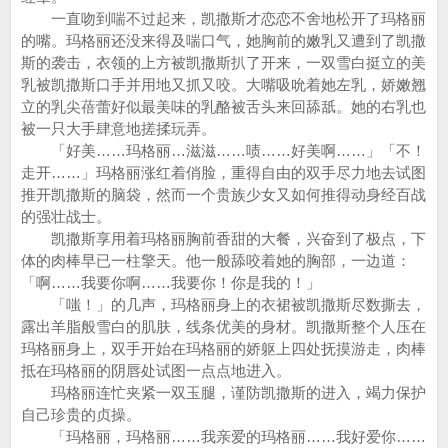
一直吻到喘不过起来，凯撒斯才恋恋不舍地松开了玛格丽
的嘴。玛格丽还没来得及喘口气，她胸前的嫩乳又遭到了凯撒
斯的袭击，衣领的上方被凯撒斯扒了开来，一双雪白挺立的美
乳被凯撒斯口手并用地又抓又咬。大嘴吸吮着她左乳，娇嫩翘
立的乳尖蓓蕾好似最美味的乳酪被舌头来回舔舐。她的右乳也
被一只大手肆意地搓揉玩弄。
「好美……玛格丽…滋滋……啧……好美啊……」「不！
走开……」玛格丽涨红着俏脸，重得自由的双手尽力地去试图
推开凯撒斯的脑袋，然而一个贵族少女又如何推得动身经百战
的强壮战士。
凯撒斯享用着玛格丽胸前香甜的大餐，兴奋到了极点，下
体的肉棒早已一柱擎天。他一般舔咬着她的胸部，一边道：
「啊……我要你啊……我要你！你是我的！」
「嗤！」的几声，玛格丽身上的衣裙被凯撒斯尽数撕去，
露出羊脂般雪白的肌肤，线条优美的身材。凯撒斯整个人压在
玛格丽身上，双手开始在玛格丽的娇躯上四处抚摸游走，肉棒
抵在玛格丽的阴唇处试图一点点地进入。
玛格丽连忙夹紧一双玉腿，谨防凯撒斯的进入，竭力保护
自己珍贵的贞操。
「玛格丽，玛格丽……我亲爱的玛格丽……我好爱你……