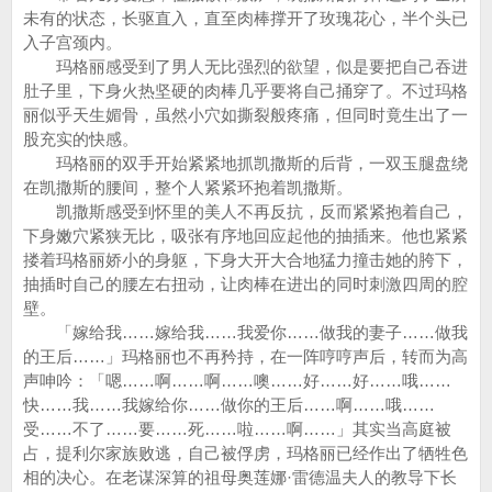
未有的状态，长驱直入，直至肉棒撑开了玫瑰花心，半个头已
入子宫颈内。
玛格丽感受到了男人无比强烈的欲望，似是要把自己吞进
肚子里，下身火热坚硬的肉棒几乎要将自己捅穿了。不过玛格
丽似乎天生媚骨，虽然小穴如撕裂般疼痛，但同时竟生出了一
股充实的快感。
玛格丽的双手开始紧紧地抓凯撒斯的后背，一双玉腿盘绕
在凯撒斯的腰间，整个人紧紧环抱着凯撒斯。
凯撒斯感受到怀里的美人不再反抗，反而紧紧抱着自己，
下身嫩穴紧狭无比，吸张有序地回应起他的抽插来。他也紧紧
搂着玛格丽娇小的身躯，下身大开大合地猛力撞击她的胯下，
抽插时自己的腰左右扭动，让肉棒在进出的同时刺激四周的腔
壁。
「嫁给我……嫁给我……我爱你……做我的妻子……做我
的王后……」玛格丽也不再矜持，在一阵哼哼声后，转而为高
声呻吟：「嗯……啊……啊……噢……好……好……哦……
快……我……我嫁给你……做你的王后……啊……哦……
受……不了……要……死……啦……啊……」其实当高庭被
占，提利尔家族败逃，自己被俘虏，玛格丽已经作出了牺牲色
相的决心。在老谋深算的祖母奥莲娜·雷德温夫人的教导下长