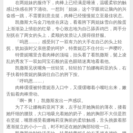
在两姐妹的服侍下，肉棒上已经满是唾液，温暖柔软的触
感让快感在胯下涌动。一想到「姐妹」这个字眼就让脑内的兴
奋感一跳，不需要刻意去挺，肉棒已经慢慢挺立至最佳状态。
凯撒斯大马金刀地坐在床边，看着胯下两姐妹雪白的脸蛋
上渐渐染上情欲的红晕，专心致志地为自己舔弄鸡巴，两手分
别抚在了两女的头上，柔顺的发质让人摸得很舒服。
「呜恩……」感受到了一双有力的大手在自己的头上轻
抚，犹如孩时父亲慈爱的呵护，特蕾妮忍不住付出一声嘤咛。
特蕾妮嘴里含着肉棒的顶端，抬头看了看凯撒斯，鬓上凌
乱的秀发下一双如同宝石般的蓝色眼睛迷离地看着他。
凯撒斯见状嘴角一丝轻笑，轻轻拍了拍娜梅莉亚的头，右
手扶着特蕾妮的脑袋往自己的胯下按。
「呼呜恩……」
肉棒缓缓被特蕾妮吞入口中，又缓缓嘟着小嘴吐出来，嫩
舌贴着肉棒滑动。
「啊~ 爽！」凯撒斯发出一声感叹。
为了不让娜梅莉亚闲下来，左手扯开她胸前的薄衣，搂着
她纤细的腰肢，大口地吸允着她的奶子，她的胸部不大但是胜
在坚挺，嘴唇感受着娜梅莉亚胸前的柔软触感，舌头挑拨着那
逐渐挺立的小小一点，时不时还在她的胸部轻咬一口。