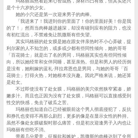
玛格丽虽然看起来心智成熟，身材凹凸有致，但其实还只
是个十六岁的少女。
她的小穴还是第一次迎来男子的肉棒。
「我进来了！我进到你的里面了！你的里面好美！你是我
的了！」然而当肉棒越进越深，却没有碰到应有的阻力，也没
有初红流出，不禁难免让凯撒斯有些失望。
其实玛格丽的处女膜是她在跟女伴亲热时不小心弄破，提
利尔家的人不知怎的，或多或少都有些同性倾向，她的哥哥
「百花骑士」就是出了名的男同，玛格丽其实也有些同性倾
向，所以她经常和女伴同睡，甚至亲热。但是和男人的经历倒
是没有，她刚嫁的蓝礼·拜拉席恩也是男同，与她的哥哥「百
花骑士」打得火热，对她根本没兴趣。因此严格来说，她还算
是处女。
不过即使没有了处女膜，玛格丽的美穴依然狭窄紧凑，娇
嫩多汁。而且也正因为没有了处女膜，玛格丽可以直接感受到
性交的快感，免去了破瓜之苦。
玛格丽也知道自己已经被眼前这个男人彻底侵犯了，反抗
和挣扎也变得不再那么剧烈，更多的像是在显示女性的矜持。
虽然不像处女膜破裂时那么痛苦，但是初次迎逢男子入内也让
玛格丽有些吃不消。
带着几分爱意，征服欲和嫉妒，凯撒斯的肉棒达到了全所