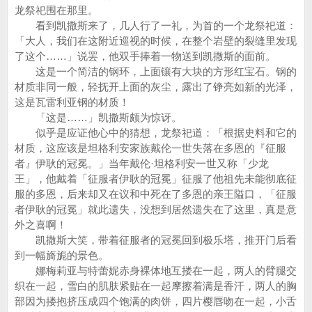
龙祭祀围在那里。
看到凯撒斯来了，几人行了一礼，为首的一个龙祭祀道：
「大人，我们在这附近巡视的时候，在整个岩壁的裂缝里发现
了这个……」说罢，他双手捧着一物送到凯撒斯的面前。
这是一个简洁的钢环，上面镶有大块的方形红宝石。钢的
材质非同一般，轻抚开上面的灰尘，露出了铮亮如新的光泽，
这是瓦雷利亚钢的材质！
「这是……」凯撒斯颇为惊讶。
似乎是应证他心中的猜想，龙祭祀道：「根据史料和它的
材质，这应该是坦格利安家族戴伦一世失落在多恩的『征服
者』伊耿的冠冕。」当年戴伦·坦格利安一世又称「少龙
王」，他戴着「征服者伊耿的冠冕」征服了他祖先未能彻底征
服的多恩，后来却又在议和中死在了多恩的亲王隘口，「征服
者伊耿的冠冕」就此遗失，没想到居然遗失在了这里，真是意
外之喜啊！
凯撒斯大笑，带着征服者的冠冕回到极乐塔，推开门后看
到一幅旖旎的景色。
娜梅莉亚与特蕾妮赤身裸体地互搂在一起，两人的臂腿交
织在一起，雪白的肌肤紧贴在一起摩擦着满是香汗，两人的胸
部因为搂抱挤压成四个饱满的肉饼，四片樱唇吻在一起，小舌