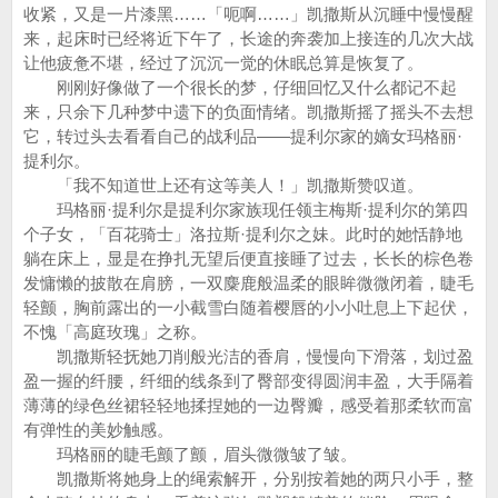
收紧，又是一片漆黑……「呃啊……」凯撒斯从沉睡中慢慢醒
来，起床时已经将近下午了，长途的奔袭加上接连的几次大战
让他疲惫不堪，经过了沉沉一觉的休眠总算是恢复了。
刚刚好像做了一个很长的梦，仔细回忆又什么都记不起
来，只余下几种梦中遗下的负面情绪。凯撒斯摇了摇头不去想
它，转过头去看看自己的战利品——提利尔家的嫡女玛格丽·
提利尔。
「我不知道世上还有这等美人！」凯撒斯赞叹道。
玛格丽·提利尔是提利尔家族现任领主梅斯·提利尔的第四
个子女，「百花骑士」洛拉斯·提利尔之妹。此时的她恬静地
躺在床上，显是在挣扎无望后便直接睡了过去，长长的棕色卷
发慵懒的披散在肩膀，一双麋鹿般温柔的眼眸微微闭着，睫毛
轻颤，胸前露出的一小截雪白随着樱唇的小小吐息上下起伏，
不愧「高庭玫瑰」之称。
凯撒斯轻抚她刀削般光洁的香肩，慢慢向下滑落，划过盈
盈一握的纤腰，纤细的线条到了臀部变得圆润丰盈，大手隔着
薄薄的绿色丝裙轻轻地揉捏她的一边臀瓣，感受着那柔软而富
有弹性的美妙触感。
玛格丽的睫毛颤了颤，眉头微微皱了皱。
凯撒斯将她身上的绳索解开，分别按着她的两只小手，整