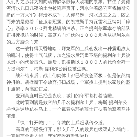
人们将之形容为如同诸神陨落般惊天动地的景象。拦住了曼德
河河水几日几夜的土包被吼声震开，河水伴着怒吼声将梅斯公
爵的一万大军冲得溃不成军，人仰马翻。河水退去之后，随之
而来的是戴着「征服者冠冕」的凯撒斯手持瓦雷利亚钢剑「碎
心」亲率３０００拜龙精锐的冲杀。正当提利尔军幸存的部队
正拼死抵抗的时候，高庭方向埋伏的１０００步兵从提利尔军
的后方袭杀而来。
这一战打得天昏地暗，拜龙军的士兵会发出一种震退敌人
的吼叫，使得士气低落，加之湿水后沉重不堪的提利尔士兵被
以最小的代价击杀。最后，凯撒斯以１８００人的代价全歼一
万提利尔军，梅斯·提利尔公爵也被生擒。
战斗结束后，战士们肉体上都已经疲惫至极，但是依然精
神抖擞。凯撒斯下令放弃打扫战场，全军换上提利尔家族的盔
甲旗帜，向高庭进发。
去到高庭时已经是夜晚，城门的守军都打着瞌睡。
此时看到满是败容的几千名提利尔士兵，梅斯·提利尔公
爵也昏迷地趴在马上，一个戴着头环的骑士正扶着他牵着马往
前走。
「快！打开城门！」守城的士兵赶紧传令道。
高庭的门慢慢打开，那支几千人的败兵也缓缓走入城内，
一直到完全走入城，守军都没有发现异样。