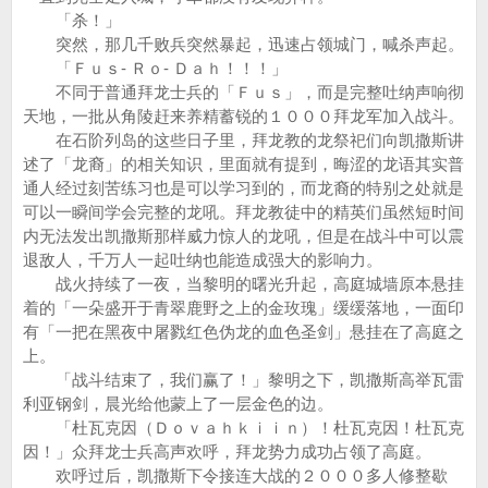
「杀！」
突然，那几千败兵突然暴起，迅速占领城门，喊杀声起。
「Ｆｕｓ- Ｒｏ- Ｄａｈ！！！」
不同于普通拜龙士兵的「Ｆｕｓ」，而是完整吐纳声响彻
天地，一批从角陵赶来养精蓄锐的１０００拜龙军加入战斗。
在石阶列岛的这些日子里，拜龙教的龙祭祀们向凯撒斯讲
述了「龙裔」的相关知识，里面就有提到，晦涩的龙语其实普
通人经过刻苦练习也是可以学习到的，而龙裔的特别之处就是
可以一瞬间学会完整的龙吼。拜龙教徒中的精英们虽然短时间
内无法发出凯撒斯那样威力惊人的龙吼，但是在战斗中可以震
退敌人，千万人一起吐纳也能造成强大的影响力。
战火持续了一夜，当黎明的曙光升起，高庭城墙原本悬挂
着的「一朵盛开于青翠鹿野之上的金玫瑰」缓缓落地，一面印
有「一把在黑夜中屠戮红色伪龙的血色圣剑」悬挂在了高庭之
上。
「战斗结束了，我们赢了！」黎明之下，凯撒斯高举瓦雷
利亚钢剑，晨光给他蒙上了一层金色的边。
「杜瓦克因（Ｄｏｖａｈｋｉｉｎ）！杜瓦克因！杜瓦克
因！」众拜龙士兵高声欢呼，拜龙势力成功占领了高庭。
欢呼过后，凯撒斯下令接连大战的２０００多人修整歇