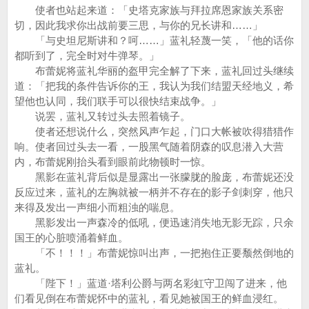
使者也站起来道：「史塔克家族与拜拉席恩家族关系密
切，因此我求你出战前要三思，与你的兄长讲和……」
「与史坦尼斯讲和？呵……」蓝礼轻蔑一笑，「他的话你
都听到了，完全时对牛弹琴。」
布蕾妮将蓝礼华丽的盔甲完全解了下来，蓝礼回过头继续
道：「把我的条件告诉你的王，我认为我们结盟天经地义，希
望他也认同，我们联手可以很快结束战争。」
说罢，蓝礼又转过头去照着镜子。
使者还想说什么，突然风声乍起，门口大帐被吹得猎猎作
响。使者回过头去一看，一股黑气随着阴森的叹息潜入大营
内，布蕾妮刚抬头看到眼前此物顿时一惊。
黑影在蓝礼背后似是显露出一张朦胧的脸庞，布蕾妮还没
反应过来，蓝礼的左胸就被一柄并不存在的影子剑刺穿，他只
来得及发出一声细小而粗浊的喘息。
黑影发出一声森冷的低吼，便迅速消失地无影无踪，只余
国王的心脏喷涌着鲜血。
「不！！！」布蕾妮惊叫出声，一把抱住正要颓然倒地的
蓝礼。
「陛下！」蓝道·塔利公爵与两名彩虹守卫闯了进来，他
们看见倒在布蕾妮怀中的蓝礼，看见她被国王的鲜血浸红。