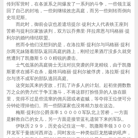
传到军营时，在各派系之间爆发了一系列的斗争，一些领主返
回了自己的封地，一些则继续效忠高庭，而另一些则转而倒向
史坦尼斯。
而此时，御前会议也差遣培提尔·徒利大人代表铁王座到
苦桥与提利尔家族谈判，双方以乔弗里·拜拉席恩与玛格丽·提
利尔的婚约缔结联盟。
然而令他们没想到的是，在洛拉斯·提利尔与玛格丽·提利
尔两兄妹随着部队返回高庭的路上，刚经过果酒厅没多久就突
然遭到了凯撒斯５００精锐的袭击。
士气低落的高庭骑士无法对抗突袭的拜龙精锐，由于凯撒
斯要求在捕不在杀，最终玛格丽·提利尔被俘虏，洛拉斯·提利
尔与溃不成军的部队逃回高庭。
这突如其来的变故，打乱了许多人的计划。起初坐拥数数
万之众的势力忙于争王激斗，不将这群打扮怪异的人放在眼
里，觉得不过是些流窜的佣兵团或者盗贼，等夺得王位便可分
分钟处理掉他们。而一些阴谋家也没将精力放在这边。
梅斯·提利尔公爵亲率１００００军队北上苦桥，一方面
是解救自己的女儿，另一方面是接管蓝礼遗留下来的军队。
伊耿历２９９，历史会记住这一年。凯撒斯率领３０００
拜龙军于曼德河西岸边，同时发出一种类似巨龙怒啸的吼声，