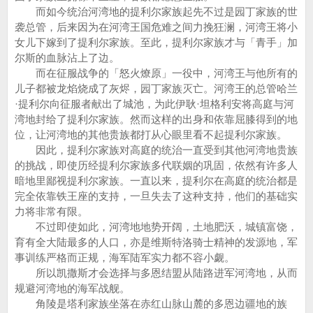
而如今统治河湾地的提利尔家族起先不过是园丁家族的世
袭总管，后来因为在河湾王国危难之间力挽狂澜，河湾王将小
女儿下嫁到了提利尔家族。至此，提利尔家族才与「青手」加
尔斯的血脉沾上了边。
而在征服战争的「怒火燎原」一役中，河湾王与他所有的
儿子都被龙焰烧成了灰烬，园丁家族灭亡。河湾王的总管哈兰
·提利尔向征服者献出了城池，为此伊耿·坦格利安将高庭与河
湾地封给了提利尔家族。然而这样的出身和依靠屈膝得到的地
位，让河湾地的其他贵族都打从心眼里看不起提利尔家族。
因此，提利尔家族对高庭的统治一直受到其他河湾地贵族
的挑战，即使历经提利尔家族多代联姻的巩固，依然有许多人
暗地里鄙视提利尔家族。一直以来，提利尔在高庭的统治都是
完全依靠铁王座的支持，一旦失去了这种支持，他们的基础实
力将非常有限。
不过即使如此，河湾地地势开阔，土地肥沃，城镇富饶，
育有全大陆最多的人口，亦是维斯特洛骑士精神的发源地，军
事训练严格而正规，海军陆军实力都不容小觑。
所以凯撒斯才会选择与多恩结盟从陆路进军河湾地，从而
规避河湾地的海军战舰。
角陵是塔利家族坐落在赤红山脉山麓的多恩边疆地的族