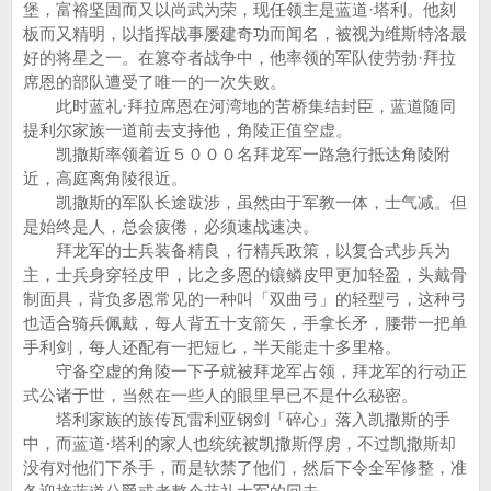
堡，富裕坚固而又以尚武为荣，现任领主是蓝道·塔利。他刻
板而又精明，以指挥战事屡建奇功而闻名，被视为维斯特洛最
好的将星之一。在篡夺者战争中，他率领的军队使劳勃·拜拉
席恩的部队遭受了唯一的一次失败。
此时蓝礼·拜拉席恩在河湾地的苦桥集结封臣，蓝道随同
提利尔家族一道前去支持他，角陵正值空虚。
凯撒斯率领着近５０００名拜龙军一路急行抵达角陵附
近，高庭离角陵很近。
凯撒斯的军队长途跋涉，虽然由于军教一体，士气减。但
是始终是人，总会疲倦，必须速战速决。
拜龙军的士兵装备精良，行精兵政策，以复合式步兵为
主，士兵身穿轻皮甲，比之多恩的镶鳞皮甲更加轻盈，头戴骨
制面具，背负多恩常见的一种叫「双曲弓」的轻型弓，这种弓
也适合骑兵佩戴，每人背五十支箭矢，手拿长矛，腰带一把单
手利剑，每人还配有一把短匕，半天能走十多里格。
守备空虚的角陵一下子就被拜龙军占领，拜龙军的行动正
式公诸于世，当然在一些人的眼里早已不是什么秘密。
塔利家族的族传瓦雷利亚钢剑「碎心」落入凯撒斯的手
中，而蓝道·塔利的家人也统统被凯撒斯俘虏，不过凯撒斯却
没有对他们下杀手，而是软禁了他们，然后下令全军修整，准