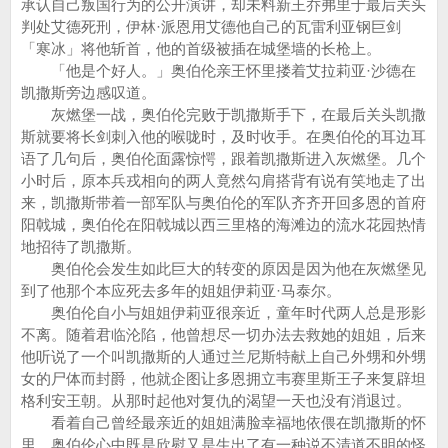
承认自己叛国行为的公开演讲，却未料新王乔弗里于最后关头
判处艾德死刑，伊林·派恩用艾德他自己的瓦雷利亚钢巨剑
「寒冰」将他斩首，他的首级被插在城堡墙的长枪上。
「他是个好人。」奥伯伦亲王怀里搂着艾拉莉亚·沙德在
凯撒斯旁边感叹道。
灰燃堡一战，奥伯伦完败于凯撒斯手下，在最后关头凯撒
斯就要将长剑刺入他的喉咙时，及时收手。在奥伯伦的耳边耳
语了几句后，奥伯伦面露惊愕，跟着凯撒斯进入灰燃堡。几个
小时后，原本兵戎相向的两人竟然勾肩搭背有说有笑地走了出
来，凯撒斯带着一部军队与奥伯伦的军队齐齐开回多恩的首府
阳戟城，奥伯伦在阳戟城以西三里格的海滩边的流水花园热情
地招待了凯撒斯。
奥伯伦会发生如此巨大的转变的原因是因为他在灰燃堡见
到了他那个本应死去多年的姐姐伊莉亚·马泰尔。
奥伯伦自小与姐姐伊莉亚很亲近，童年时代两人总是形影
不离。随着君临沦陷，他曾想尽一切办法去救她的姐姐，后来
他听说了一个叫凯撒斯的人通过兰尼斯特献上自己外甥和外甥
女的尸体而封爵，他就企图让多恩拥立韦赛里斯王子来复辟坦
格利安王朝。从那时起他对复仇的渴望一天也没有消退过。
看着自己曾经最亲近的姐姐满脸幸福地依偎在凯撒斯的怀
里，奥伯伦心中既是欣慰又是生出了有一种说不清道不明的怪