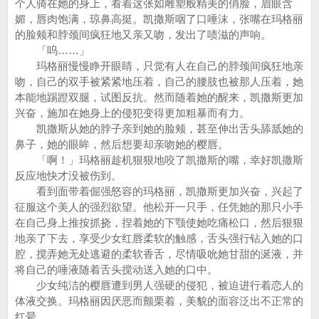
个人骑在她的身上，看着这张如雕塑般精美的俏脸，眉眼含
媚，唇肉饱满，琼鼻高挺。凯撒斯咽了口唾沫，张嘴在玛格丽
的脸颊和脖颈间疯狂地又亲又吻，发出了啧滋的声响。
「呜……」
玛格丽慢慢睁开眼睛，只觉有人在自己的脖颈间疯狂地亲
吻，自己的双手被紧紧地压着，自己的腰肢也被那人压着，她
本能地踢蹬双腿，试图反抗。然而随着她的醒来，凯撒斯更加
兴奋，施加在她身上的侵犯变得更加粗暴而有力。
凯撒斯从她的脖子亲到她的脸颊，甚至伸出舌头舔舐她的
鼻子，她的眼眸，然后想要却亲吻她的樱唇。
「啊！」玛格丽趁机狠狠地咬了凯撒斯的嘴，幸好凯撒斯
反应地快才没被伤到。
看到面带着倔强怒容的玛格丽，凯撒斯更加兴奋，兴起了
征服这个美人的强烈欲望。他松开一只手，任凭她的那只小手
在自己身上推按抓挠，捏着她的下颚使她吃痛松口，然后狠狠
地亲了下去，享受少女红唇柔软的触感，舌头强行钻入她的口
腔，搅弄她无处逃避的柔软香舌，尽情吸吮她甘甜的涎液，并
将自己的唾液随着舌头搅动送入她的口中。
少女纯洁的樱唇遭到男人强硬的侵犯，被迫进行着恋人的
体液交换。玛格丽因厌恶而颤栗着，美貌的面容泛出不正常的
红晕。