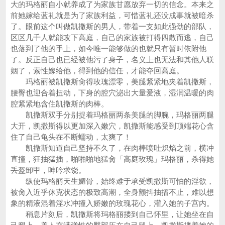
大的玛格丽自小就养成了为家族甘愿放弃一切的信念。本来之
前她嫁给蓝礼就是为了家族利益，可惜蓝礼还没成事就被暗杀
了。眼前这个叫做凯撒斯的男人，带着一支如此强劲的部队，
区区几千人就能攻下高庭，自己的家族被打得四散而逃，自己
也落到了他的手上，如今唯一能够做的也就只有暂时依附他
了。反正自己也已经被他污了身子，名义上也无法和其他人联
姻了，索性嫁给他，得到他的信任，才能夺回高庭。
玛格丽被凯撒斯肏得玫瑰漂零，美腿紧紧地夹着凯撒斯，
腰臀也迎合着扭动，下身的腔穴泌出大量爱液，湿润温暖的肉
腔紧紧地含住凯撒斯的肉棒。
凯撒斯双手分别捉着玛格丽两条美腿的脚腕，玛格丽两腿
大开，凯撒斯得以更加深入嫩穴，凯撒斯能感受到顶端花心含
住了自己龟头在不断蠕动，太爽了！
凯撒斯知道自己坚持不久了，在肉棒喷吐炽焰之前，横冲
直撞，狂抽猛插，啪啪啪地猛肏「高庭玫瑰」玛格丽，杀得她
丢盔卸甲，呻吟求饶。
纵使玛格丽天生媚骨，始终难于承受凯撒斯可怕的淫欲，
被肏入近乎休克状态的极致高潮，全身颤抖抽搐不止，难以想
象的精液混着淫水冲撞入娇嫩的玫瑰花心，灌入她的子宫内。
稍息片刻后，凯撒斯将玛格丽搂到自己怀里，让她坐在自