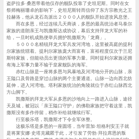
盗萨拉多·桑恩带着他仅存的舰队投靠了史坦尼斯。同时在女
祭师梅丽珊卓的影响下，史坦尼斯转而信仰了东方宗教光之王
拉赫洛，他从龙石岛派出２０００人的舰队开始进攻风息堡。
而在多恩，经过连续几天商谈，多恩的最高统治者马泰尔
家族的道朗亲王与凯撒斯达成协议，幕后支持拜龙大军的补
给，一旦时机成熟便举兵拥护凯撒斯为「龙裔」。
５０００名精锐拜龙大军兵发河湾地，这里被高庭的提利
尔家族统辖着。提利尔家族庞大而富有，富裕程度仅次于兰尼
斯特家族，但能动员出更强的军事力量。同时提利尔家族还拥
有海上军事力量不输于皇家舰队的海军。
赤红山脉是一座将多恩与风暴地及河湾地分开的山脉，亲
王隘口及骨路是穿过山脉的两个主要通道。山脉一边向西北纺
延伸，进入河湾地。塔利家族统治的角陵就位于赤红山脉西北
方山脚下。
凯撒斯的拜龙大军从多恩的沙地向上一路进入山脉，途径
天及城，被冠以「亲王隘口守护」的佛勒家族把守着这里，凯
撒斯没有多作停留，稍作补给就继续行军。
行至极乐塔，凯撒斯才下令全军休整。
这极乐塔是多恩的一座圆塔，当年雷加·坦格利安王子就
是将莱安娜·史塔克藏匿于此，才引发了劳勃·拜拉席恩的叛