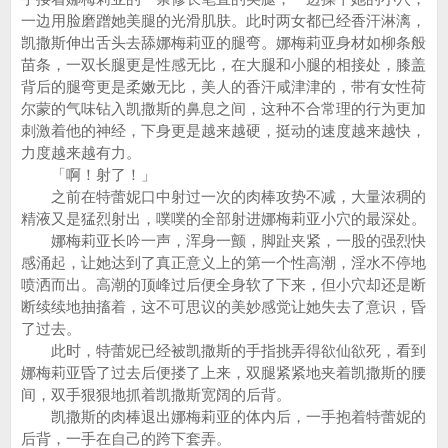
一边用脸磨蹭她美腿的光滑肌肤。此时两女都已经香汗淋漓，
凯撒斯伸出舌头去舔娜梅莉亚的腿弯。娜梅莉亚身材如柳条般
苗条，一双长腿更是性感无比，在大腿和小腿的相接处，膝盖
背后的腿弯更是柔嫩无比，美人的香汗咸津津的，带有女性荷
尔蒙的气味钻入凯撒斯的鼻息之间，这种不合常理的行为更加
刺激着他的神经，下身更是越来越硬，挺动的速度越来越快，
力度越来越有力。
「啊！射了！」
之前在特蕾妮口中射过一次的肉棒攻势不减，大量浓稠的
精液又是猛烈射出，噗噗的全部射进娜梅莉亚小穴的最深处。
娜梅莉亚长吟一声，浑身一颤，脚趾夹紧，一股的强烈快
感涌起，让她达到了真正意义上的第一个性高潮，淫水不停地
喷洒而出。高潮的顶峰过后便全身软了下来，但小穴却还是断
断续续地抽搐着，这不可思议的美妙感觉让她失去了意识，昏
了过去。
此时，特蕾妮已经被凯撒斯的手指挑弄得欲仙欲死，看到
娜梅莉亚昏了过去后便搂了上来，双腿紧紧地夹着凯撒斯的腰
间，双手狠狠地抓着凯撒斯宽阔的后背。
凯撒斯的肉棒退出娜梅莉亚的体内后，一手抱着特蕾妮的
后背，一手在自己的跨下套弄。