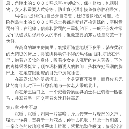
息，角陵来的１０００拜龙军控制城池，保护财物，包括财
物，女人和重要人质等等，防止宵小浑水摸鱼偷窃胜利果实。
玛格丽·提利尔由自己亲自看管，杜绝被偷吃的可能。石
阶列岛带来的５０００拜龙士兵都是受过严格训练的，平时赏
罚分明，在纪律，信仰和赏罚的三重制约下，一般不会发生常
见军队破城后强奸杀人的事件，但最重要的东西还是防范一下
为好。
在高庭的城主房间里，凯撒斯随意地脱下皮甲，躺在柔软
的天鹅绒的床上，将被绑得动弹不得的玛格丽·提利尔搂在怀
里，抱着这柔软的身体，嗅着少女令人沉醉的迷人芳香，下体
的肉棒缓缓挺立，顶在玛格丽诱人的胯间，头枕在她圆润的胸
部上，在她杏眼圆瞪的目光中沉沉睡去。
在高庭北边的曼德河上，一个身穿百花盔甲，面容俊秀无
比的青年此时正一脸愁容地与一位老人乘船北上。
而在亲王隘口上，一个戴着骨质面具的士兵正骑着一匹骏
马，并牵着另一匹交替着火速赶往高庭。
第八章 生生不息
沉睡，沉睡，四周一片黑暗，身后传来一片靡靡的女声，
猛地一转身，置身于一片花丛，伸手去抓取，只觉一阵刺痛，
一朵金色的玫瑰顺着手缠上脖颈，紧紧地勒住喉咙，藤蔓渐渐