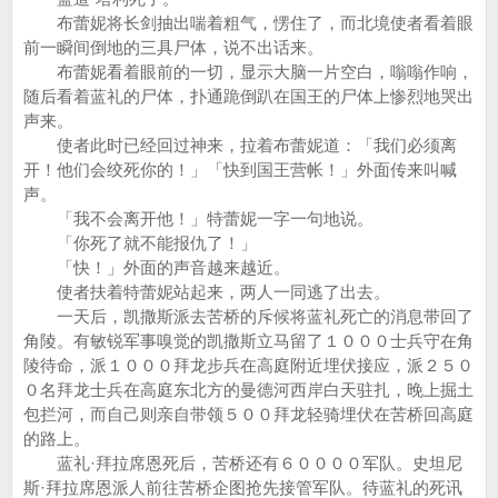
布蕾妮将长剑抽出喘着粗气，愣住了，而北境使者看着眼
前一瞬间倒地的三具尸体，说不出话来。
布蕾妮看着眼前的一切，显示大脑一片空白，嗡嗡作响，
随后看着蓝礼的尸体，扑通跪倒趴在国王的尸体上惨烈地哭出
声来。
使者此时已经回过神来，拉着布蕾妮道：「我们必须离
开！他们会绞死你的！」「快到国王营帐！」外面传来叫喊
声。
「我不会离开他！」特蕾妮一字一句地说。
「你死了就不能报仇了！」
「快！」外面的声音越来越近。
使者扶着特蕾妮站起来，两人一同逃了出去。
一天后，凯撒斯派去苦桥的斥候将蓝礼死亡的消息带回了
角陵。有敏锐军事嗅觉的凯撒斯立马留了１０００士兵守在角
陵待命，派１０００拜龙步兵在高庭附近埋伏接应，派２５０
０名拜龙士兵在高庭东北方的曼德河西岸白天驻扎，晚上掘土
包拦河，而自己则亲自带领５００拜龙轻骑埋伏在苦桥回高庭
的路上。
蓝礼·拜拉席恩死后，苦桥还有６００００军队。史坦尼
斯·拜拉席恩派人前往苦桥企图抢先接管军队。待蓝礼的死讯