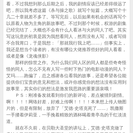
看，不过我想到那么后期之后，我的剧情应该已经差得很远了
吧，所以我考虑这篇《杀与操之歌》就写个短篇，大概写个十
几二十章就差不多了。等写完后，以后如果有机会的话再写个
以原着人物为主角的新故事吧。不过到那个时候，权游的剧集
已经完结了，大概也不会有什么人看冰与火的同人了吧。其实
写这玩意的初衷是因为我想看同人，然而没有人写，或者写得
不合我胃口，于是我想：「那就我行我上吧……」但事实上，
我还是想当个读者的，有没有哪位大佬推荐些好的同人看看，
或者是像《龙魂侠影》
那样的惊世之作。为什么我们同人区的同人都是些奇奇怪
怪的同人，怎么不见有人写一些时下热门的电影动漫的同人？
艾玛……跑偏了，总之感谢各位看我的故事，还是希望各位能
提供你们宝贵的意见和想法，或许你感觉你的想法没有应用到
故事里，其实你们的想法是激发我思路的重要源泉哦！
ＰＳ：刚准备发就看到你们的新评论，差点被猜到剧情。
啊！！！！网络好差，好难上传啊！！！！本来想上传人物图
片的，但是有限制，放弃了「艾德·史塔克死了……」凯撒斯
一手搂着伊莉亚，一手挽着精致的酒杯喝着青亭岛的干红淡淡
道。
就在不久前，在贝勒大圣堂的讲坛上，艾德·史塔克做了