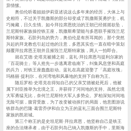
异情愫。
奥伯伦听着姐姐伊莉亚述说这么多年来的经历，大体上与
史相符，不过关于凯撒斯的部分却变成了凯撒斯英勇护主，机
巧掩藏，日久生情。如今拜拉席恩统治的王朝已经摇摇欲坠，
兰尼斯特家族操控铁王座，凯撒斯希望能与多恩联手摧毁兰尼
斯特家族。石阶列岛的势力，奥伯伦是有所耳闻的，那个突然
兴起的拜龙教也引起过他的注意，多恩其实也一直在暗中策划
颠覆拜拉席恩王朝并且摧毁兰尼斯特家族，两人一拍即合。
就在艾德·史塔克被捕之前，蓝礼·拜拉席恩与提利尔家的
「百花骑士」等人抢先一步逃离君临南下，纠集风息堡和高庭
的兵力，对铁王座蠢蠢欲动。蓝礼在高庭迎娶了「高庭玫瑰」
玛格丽·提利尔，在河湾地和风暴地的支持下自称为王。
随后罗柏·史塔克在得知自己的父亲艾德被处死后，他被
属下封臣推举为北境之王，并获得了河间地的支持。虽然北境
大军勇猛无比，奈何兰尼斯特大军人多势众。罗柏深知河间地
无险可据，腹背受敌，为了改变被动挨打的局面，他意图游说
铁群岛的巴隆·葛雷乔伊和自立为王的蓝礼三面合围兰尼斯特
家族的凯岩城。
第三个称王的是史坦尼斯·拜拉席恩，他坚称自己是铁王
座的合法继承者，由于石阶列岛已纳入凯撒斯的手中，里斯海