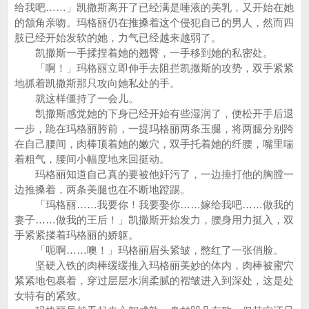
给我吧……」凯撒斯离开了已经满是唾液的美乳，又开始在她
的颔角亲吻。玛格丽仍在推搡着这个侵犯自己的男人，然而四
肢已经开始发软的她，力气已经越来越弱了。
凯撒斯一手揉捏着她的翘臀，一手移到她的私密处。
「啊！」玛格丽立即伸手去阻拦凯撒斯的攻势，双手紧紧
地抓着凯撒斯那只攻向她私处的手。
就这样僵持了一会儿。
凯撒斯感觉她的下身已经开始有些湿润了，便松开手后退
一步，跪在玛格丽胯前，一提玛格丽两条玉腿，将两腿分别跨
在自己腰间，肉棒顶着她的嫩穴，双手托着她的纤腰，嘴里喘
着粗气，腰间小幅度地来回挺动。
玛格丽知道自己真的要被他奸污了，一边捶打他的胸膛一
边推搡着，两条美腿也在不断地蹬踢。
「玛格丽……我要你！我要娶你……嫁给我吧……做我的
妻子……做我的王后！」凯撒斯开始发力，腰身用力挺入，双
手紧紧搂着玛格丽的娇躯。
「呃啊……噢！」玛格丽眉头紧皱，憋红了一张俏脸。
坚硬入铁的肉棒缓缓推入玛格丽美妙的体内，肉棒被蜜穴
紧紧地包裹着，穿过层层水润柔腻的褶皱进入到深处，这是处
女特有的紧致。