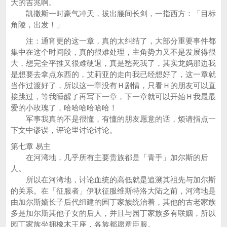
大的吉兆啊。
凯撒斯一时豪气冲天，拔出腰间长剑，一指西方：「目标
角陵，出发！」
注：通宵更的这一章，真的太纠结了，大部分重要事件都
集中在这个时间段，真的很难处理，主角势力又不是发展得很
大，想完全平推又很难硬退，真是愁死我了，其实龙妈那边我
是想要去拿点东西的，艾莉亚的走向我已经想好了，这一章就
当作过渡好了，所以这一章没有Ｈ剧情，只看Ｈ的朋友可以直
接跳过，等我睡醒了再写下一章，下一章就可以开始Ｈ我最最
爱的小玫瑰了，哈哈哈哈哈哈！
军事我真的不是很懂，有懂的朋友愿意的话，烦请指点一
下文中谬误，评论里讨论讨论。
第七章 易主
在河湾地，几乎所有主要贵族都是「青手」加尔斯的后
人。
所以在河湾地，讨论血统的高低就是追溯其祖先与加尔斯
的关系。在「征服者」伊耿征服维斯特洛大陆之前，河湾地是
由加尔斯嫡长子后代组建的园丁家族统治着，其他的古老家族
多是加尔斯其他子女的后人，并且与园丁家族多有联姻，所以
园丁家族坐拥橡木王座，各族都愿意臣服。