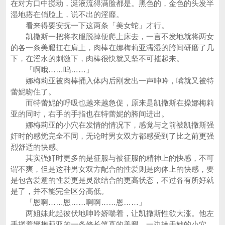
在对方口中搅动，涎液流得满脸都是。黑色的，金色的头发半
湿地搭在俏脸上，说不出的淫靡。
看来得要安抚一下这两条「美女蛇」才行。
凯撒斯一把将衣服脱掉便爬上床去，一言不发地就将两女
的各一条美腿扛在肩上，肉棒在娜梅莉亚濡湿的胯间研磨了几
下，在淫水的刺激下，肉棒很快就又坚不可摧起来。
「啊哦……呜……」
娜梅莉亚被肉棒捅入体内后刚发出一声呻吟，嘴就又被特
蕾妮吻住了。
而特蕾妮的呼吸也越来越急促，原来是凯撒斯在操娜梅莉
亚的同时，右手的手指也在特蕾妮的胯间进出。
娜梅莉亚的小穴在发情的情况下，感觉与之前被凯撒斯强
奸时的感觉完全不同，无论时男女双方都感受到了比之前更强
烈舒适的快感。
其实强奸时更多的是征服与被征服的精神上的快感，不可
谓不爽，但是这种男女双方配合的性爱则是肉体上的快感，要
是包含爱意的性爱更是灵欲结合的更高状态，不过各有所好就
是了，并不能完全区分高低。
「恩啊……恩……啊啊……恩……」
两姐妹此起彼伏地呻吟娇喘着，让凯撒斯性欲大涨。他左
手搂着娜梅莉亚的一条修长笔直的美腿，一边操干她的小穴，