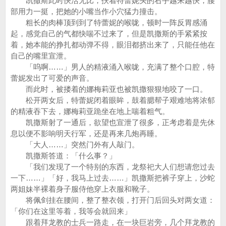
凯撒斯此时快活无比，扶着特蕾妮头的右手越来越快，腰
部用力一挺，把她的小嘴当作小穴猛力撞击。
粗长的肉棒顶到到了特蕾妮的喉咙，顿时一阵反胃感涌
起，感觉自己的气都快喘不过来了，但是凯撒斯的手紧紧按
着，她本能的挣扎都动弹不得，眼泪都挤出来了，只能任他在
自己的嘴里宣泄。
「呜啊……」男人的精液涌入喉咙，充满了整个口腔，特
蕾妮发出了可爱的声音。
而此时，被搂着的娜梅莉亚也被凯撒狠狠地咬了一口。
松开两女后，特蕾妮闭着眼眸，鼓着腮帮子艰难地将浓郁
的精液吞下去，娜梅莉亚跪坐在地上喘着粗气。
凯撒斯射了一通后，欲望也宣泄了很多，正考虑着是先休
息以便不影响明天行军，还是再来几炮再睡。
「大人……」突然门外有人敲门。
凯撒斯答道：「什么事？」
「我们发现了一个特别的东西，龙祭祀大人们想请您过去
一下……」「好，我马上过去……」凯撒斯把裤子穿上，沙蛇
两姐妹半裸着身子服侍他穿上衣服和靴子。
将佩剑挂在腰间，整了整衣领，打开门后回头对两女道：
「你们在这里等着，我等会就回来」
跟着拜龙教的士兵一路走，在一块巨岩旁，几个拜龙教的