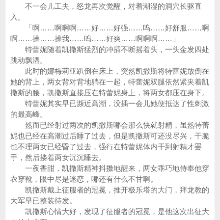
不一会儿工夫，怒龙再次觉醒，对着潮湿的洞穴长驱直
入。
「啊……啊啊啊……好……好强……呜……好舒服……啊
啊……操……操我……呜……好爽……啊啊啊……」
特蕾妮随着凯撒斯猛烈的冲插不断摇着头，一头金发四处
跳动飘洒。
此时的娜梅莉亚趴倒在床上，突然凯撒斯将特蕾妮放倒在
她的背上，两女背对背地躺在一起，特蕾妮双腿依然紧夹着凯
撒斯的腰，凯撒斯直接压在特蕾妮身上，将两女都压在身下。
特蕾妮其实早已濒近高潮，没插一会儿她便抵达了性刺激
的最高峰。
然而已经射过两次的凯撒斯哪会那么快就射精，虽然特蕾
妮也已经在高潮过后睡了过去，但是凯撒斯可还没尽兴，干脆
也不理两女已经昏了过去，强行在特蕾妮体内干到射精才罢
手，然后搂着两女沉沉睡去。
一夜香甜，凯撒斯精神抖擞地醒来，两女乖巧地侍奉他穿
衣穿靴，眼中尽是迷恋，哪还有什么不甘啊。
凯撒斯戴上征服者的冠冕，推开极乐塔的大门，拜龙教的
大军早已整装待发。
凯撒斯心情大好，发现了征服者的冠冕，是他这次出征大