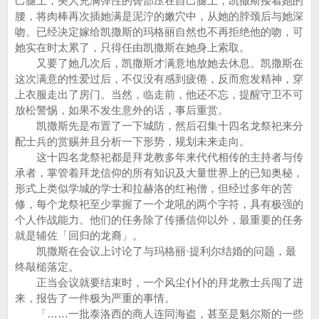
己腿上，美人充满弹性的臀部压在自己腿上，凯撒斯搂着她的
腰，将肉棒再次插她满是泥泞的嫩穴中，从她的脖颈后与她深
吻。已经决定嫁给凯撒斯的玛格丽自然也不再拒绝他的吻，可
她实在时太累了，只得任由凯撒斯在她身上索取。
又要了她几次后，凯撒斯才满意地放她去休息。凯撒斯在
这次满意的性爱过后，不仅没有感到疲倦，反而愈发精神，穿
上衣服走出了房门。当然，临走前，他还不忘，提醒守卫不可
放松警惕，如果不发生意外的话，事后重赏。
凯撒斯先是布置了一下城防，然后召集十四名龙祭祀来分
配士兵的赏赐并且分析一下形势，规划未来走向。
这十四名龙祭祀都是拜龙教多年来代代相传的主持者与传
承者，掌管着拜龙信仰的所有知识及大量世界上的已知奥秘，
形式上类似学城的学士和拉赫洛的红袍僧，但经过多年的苦
修，每个龙祭祀至少掌握了一个龙吼的两个字符，具有极强的
个人作战能力。他们的任务除了传播信仰以外，最重要的任务
就是辅佐「回归的龙裔」。
凯撒斯在会议上讨论了与玛格丽·提利尔结婚的问题，最
终敲槌落定。
正当会议就要结束时，一个风尘仆仆的拜龙教士兵闯了进
来，报告了一件极为严重的事情。
「……一批泰洛西的商人连同海盗，甚至是魁尔斯的一些